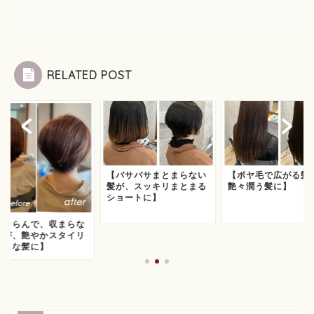
RELATED POST
【バサバサまとまらない
【ボヤ毛で広がる髪
髪が、スッキリまとまる
艶々潤う髪に】
ショートに】
ふくらんで、収まらな
髪が、艶やかスタイリ
シュな髪に】