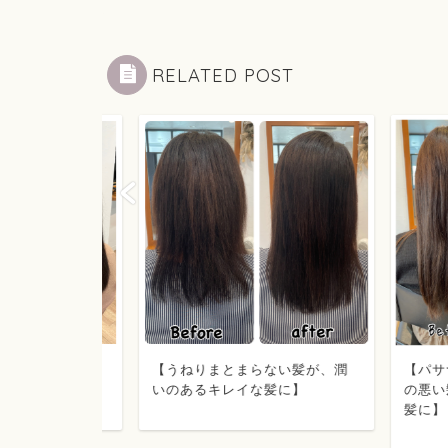
RELATED POST
【パサつき
が、サラサ
【うねりまとまらない髪が、潤
の悪い髪が
】
いのあるキレイな髪に】
髪に】