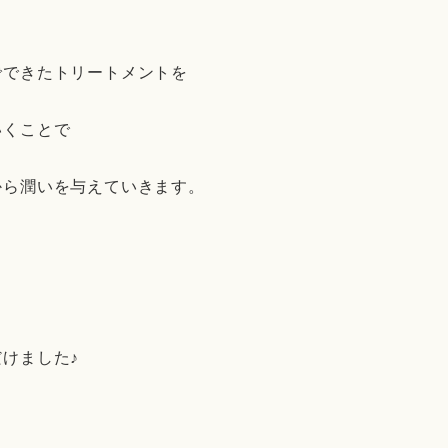
でできたトリートメントを
いくことで
から潤いを与えていきます。
。
けました♪