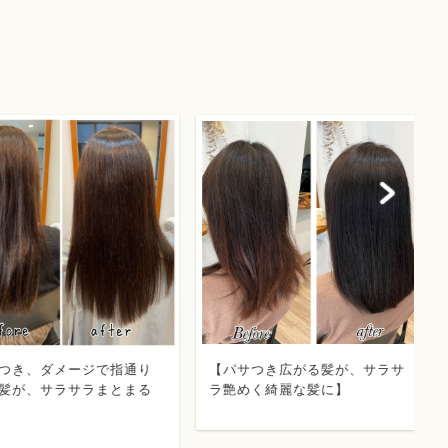
、ダメージで指通り
【パサつき広がる髪が、サラサ
【
、サラサラまとまる
ラ艶めく綺麗な髪に】
い