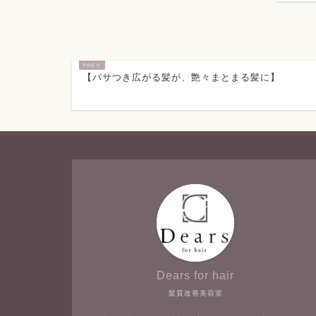
【パサつき広がる髪が、艶々まとまる髪に】
Dears for hair
髪質改善美容室