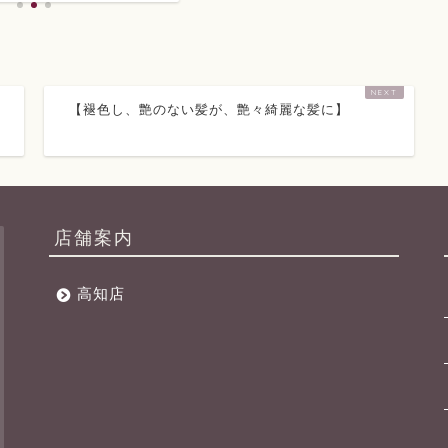
【褪色し、艶のない髪が、艶々綺麗な髪に】
店舗案内
高知店