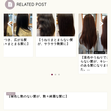
RELATED POST
パサつき、広がる髪
【うねりまとまらない髪
、艶々まとまる髪に】
が、サラサラ艶髪に】
【退色やうねりでま
らない髪が、キレイ
のある髪になりまし
た。...
【褪色し艶のない髪が、艶々綺麗な髪に】