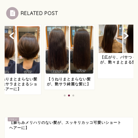
RELATED POST
【広がり、パサつく
が、艶々まとまる髪
うねりまとまらない髪
【うねりまとまらない髪
、艶サラまとまるショ
が、艶サラ綺麗な髪に】
トヘアーに】
【膨らみメリハリのない髪が、スッキリカッコ可愛いショート
ヘアーに】